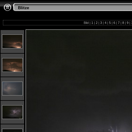
Blitze
Bild |
1
|
2
|
3
|
4
|
5
|
6
|
7
|
8
|
9
|