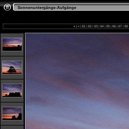
Sonnenuntergänge-Aufgänge
«
|
<
|
61
|
62
|
63
|
64
|
65
|
66
|
67
|
68