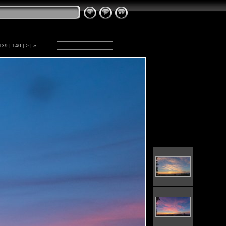
139
|
140
|
>
|
»