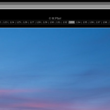
© M.Pfarr
2
|
123
|
124
|
125
|
126
|
127
|
128
|
129
|
130
|
131
|
132
|
133
|
134
|
135
|
136
|
137
|
138
|