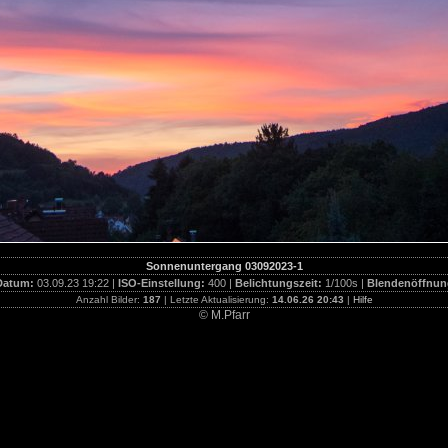
Sonnenuntergang 03092023-1
Datum:
03.09.23 19:22 |
ISO-Einstellung:
400 |
Belichtungszeit:
1/100s |
Blendenöffnun
Anzahl Bilder:
187
| Letzte Aktualisierung:
14.06.26 20:43
|
Hilfe
© M.Pfarr