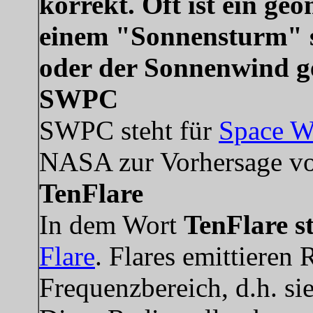
korrekt. Oft ist ein g
einem "Sonnensturm" s
oder der Sonnenwind g
SWPC
SWPC steht für
Space We
NASA zur Vorhersage vo
TenFlare
In dem Wort
TenFlare s
Flare
. Flares emittieren
Frequenzbereich, d.h. s